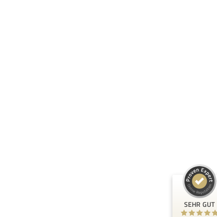
Kundenbewertungen und Erfahrungen zu
eXP Designs
SEHR GUT
100%
Empfehlungen auf
ProvenExpert.com
4,84 / 5,00
11
35
Bewertungen auf
Bewertungen von 2
ProvenExpert.com
anderen Quellen
SEHR GUT